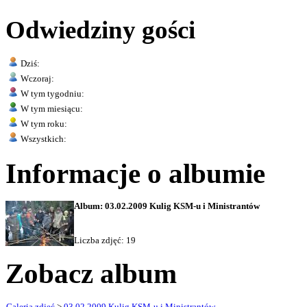
Odwiedziny gości
Dziś:
Wczoraj:
W tym tygodniu:
W tym miesiącu:
W tym roku:
Wszystkich:
Informacje o albumie
Album: 03.02.2009 Kulig KSM-u i Ministrantów
Liczba zdjęć: 19
Zobacz album
Galeria zdjęć
>
03.02.2009 Kulig KSM-u i Ministrantów