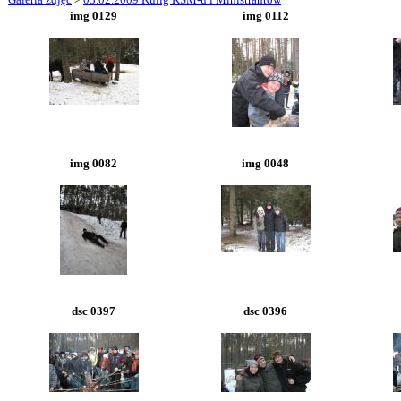
img 0129
img 0112
img 0082
img 0048
dsc 0397
dsc 0396