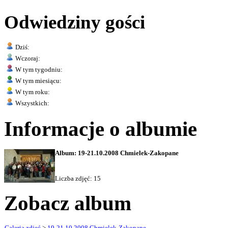
Odwiedziny gości
Dziś:
Wczoraj:
W tym tygodniu:
W tym miesiącu:
W tym roku:
Wszystkich:
Informacje o albumie
Album: 19-21.10.2008 Chmielek-Zakopane
Liczba zdjęć: 15
Zobacz album
Galeria zdjęć
>
19-21.10.2008 Chmielek-Zakopane