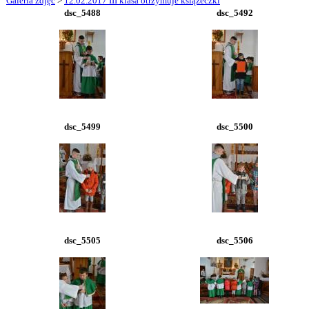
Galeria zdjęć
>
12.02.2017 III klasa otrzymuje książeczki
dsc_5488
dsc_5492
dsc_5499
dsc_5500
dsc_5505
dsc_5506